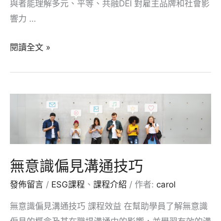
與者能理解多元、平等、共融DEI 對雇主品牌和社會影
響力 …
DEI
閱讀全文 »
提
升
品
牌
與
影
響
無意識偏見溝通技巧
力
發佈留言
/
ESG課程
、
課程介紹
/ 作者:
carol
無意識偏見溝通技巧 課程效益 在幫助學員了解無意識