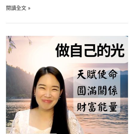
7/28
閱讀全文 »
做
自
己
的
光，
連
結
最
高
版
本
的
自