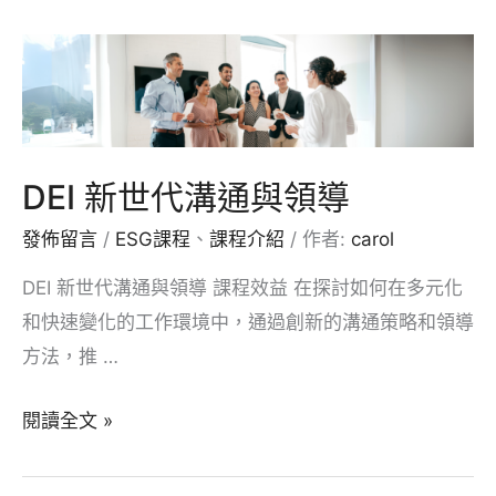
永
續-
體
驗
活
DEI 新世代溝通與領導
動
發佈留言
/
ESG課程
、
課程介紹
/ 作者:
carol
DEI 新世代溝通與領導 課程效益 在探討如何在多元化
和快速變化的工作環境中，通過創新的溝通策略和領導
方法，推 …
DEI
閱讀全文 »
新
世