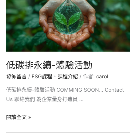
低碳排永續-體驗活動
發佈留言
/
ESG課程
、
課程介紹
/ 作者:
carol
低碳排永續-體驗活動 COMMING SOON… Contact
Us 聯絡我們 為企業量身打造員 …
低
閱讀全文 »
碳
排