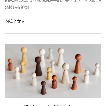
偏見的概念及其在職場溝通中的影響，並學習有效的溝
通技巧來識別 …
無
閱讀全文 »
意
識
偏
見
溝
通
技
巧