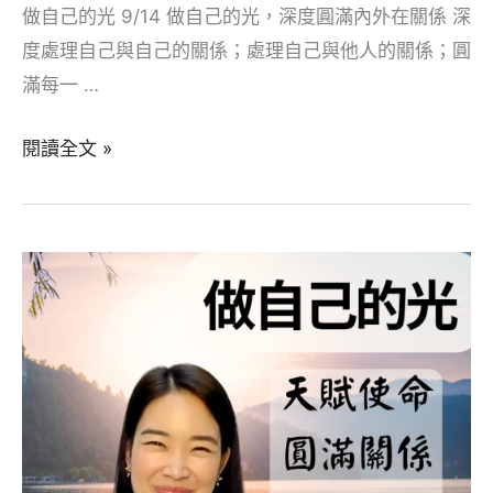
做自己的光 9/14 做自己的光，深度圓滿內外在關係 深
度處理自己與自己的關係；處理自己與他人的關係；圓
滿每一 …
9/14
閱讀全文 »
做
自
己
的
光，
深
度
圓
滿
內