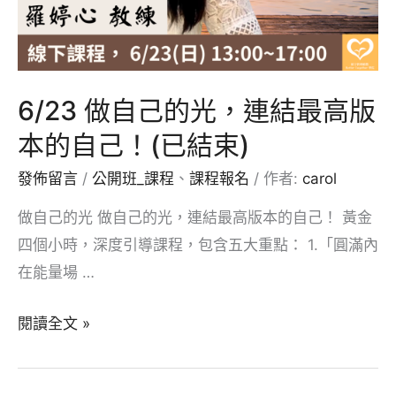
己！
(已
結
束)
6/23 做自己的光，連結最高版
本的自己！(已結束)
發佈留言
/
公開班_課程
、
課程報名
/ 作者:
carol
做自己的光 做自己的光，連結最高版本的自己！ 黃金
四個小時，深度引導課程，包含五大重點： 1.「圓滿內
在能量場 …
6/23
閱讀全文 »
做
自