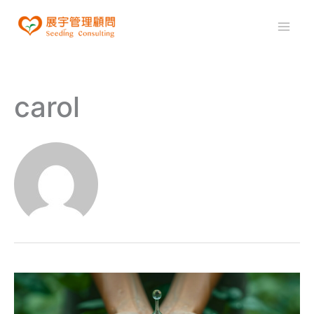
跳
至
Mai
主
Men
要
內
carol
容