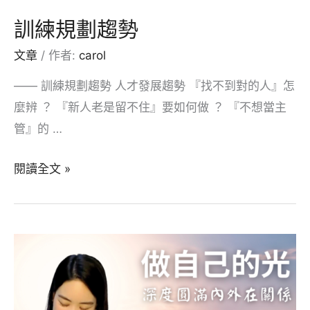
永
訓練規劃趨勢
續
文章
/ 作者:
carol
概
念
—— 訓練規劃趨勢 人才發展趨勢 『找不到對的人』怎
麼辨 ？ 『新人老是留不住』要如何做 ？ 『不想當主
管』的 …
訓
閱讀全文 »
練
規
劃
趨
勢