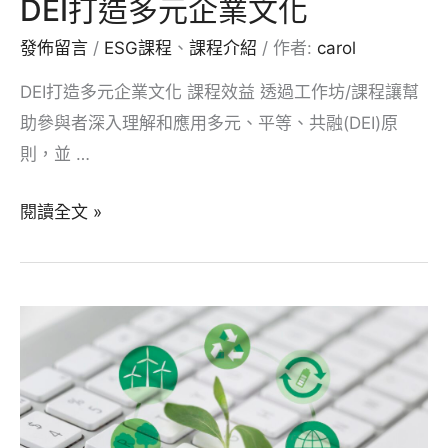
DEI打造多元企業文化
發佈留言
/
ESG課程
、
課程介紹
/ 作者:
carol
DEI打造多元企業文化 課程效益 透過工作坊/課程讓幫
助參與者深入理解和應用多元、平等、共融(DEI)原
則，並 …
DEI
閱讀全文 »
打
造
多
元
企
業
文