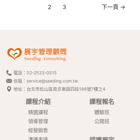
己
文
1
2
3
下一頁
→
的
章
光，
導
連
覽
結
最
高
版
電話：
02-2523-0515
本
信箱：
service@seeding.com.tw
地址：台北市松山區南京東路四段186號7樓之4
的
自
課程介紹
課程報名
己！
精選課程
體驗班
(已
領導管理
公開班
結
經營銷售
束)
溝通表達