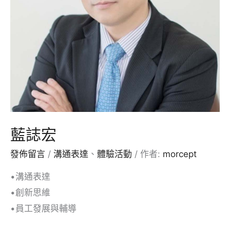
藍誌宏
發佈留言
/
溝通表達
、
體驗活動
/ 作者:
morcept
•溝通表達
•創新思維
•員工發展與輔導