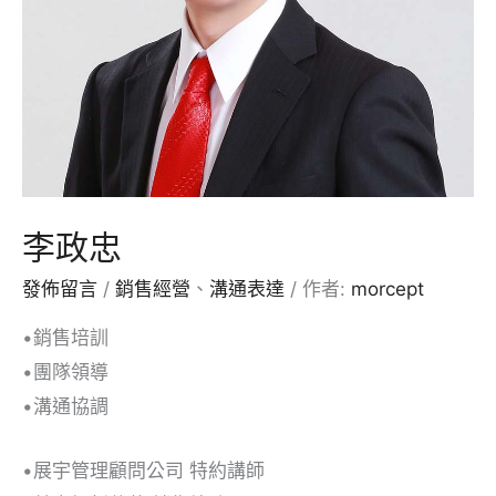
李政忠
發佈留言
/
銷售經營
、
溝通表達
/ 作者:
morcept
•銷售培訓
•團隊領導
•溝通協調
•展宇管理顧問公司 特約講師