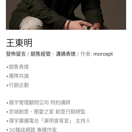
王東明
發佈留言
/
銷售經營
、
溝通表達
/ 作者:
morcept
•銷售表達
•團隊共識
•行銷企劃
•展宇管理顧問公司 特約講師
•京城創意、關愛之家 創意行銷總監
•環宇廣播電台「東明會客室」 主持人
•30雜誌網路 專欄作家