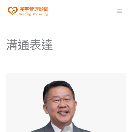
跳
至
Mai
主
Men
要
內
溝通表達
容