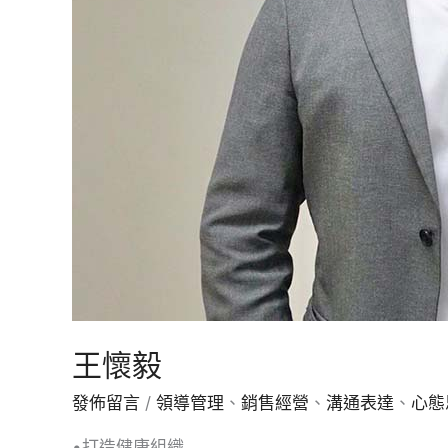
王懷毅
發佈留言
/
領導管理
、
銷售經營
、
溝通表達
、
心態
•打造健康組織