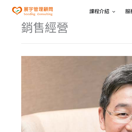
跳
課程介紹
服
至
主
銷售經營
要
內
容