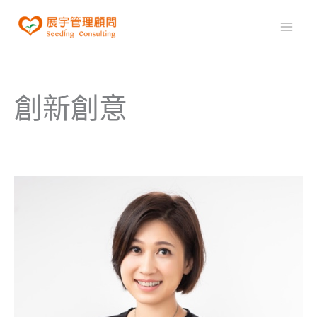
跳
至
Mai
主
Men
要
內
創新創意
容