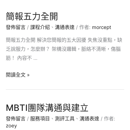
你
的
簡報五力全開
影
發佈留言
/
課程介紹
、
溝通表達
/ 作者:
morcept
響
力
簡報五力全開 解決您簡報的五大因擾 失焦沒重點，缺
乏說服力，怎麼辦？ 架構沒邏輯，脈絡不清晰，傷腦
筋！ 內容不 …
簡
閱讀全文 »
報
五
力
MBTI團隊溝通與建立
全
發佈留言
/
服務項目
、
測評工具
、
溝通表達
/ 作者:
開
zoey