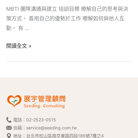
MBTI 團隊溝通與建立 培訓目標 暸解自己的思考與決
策方式， 善用自己的優勢於工作 暸解如何與他人互
動， 有 …
MBTI
閱讀全文 »
團
隊
溝
通
與
建
立
電話：
02-2523-0515
信箱：
service@seeding.com.tw
地址：台北市松山區南京東路四段186號7樓之4