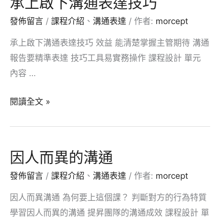
承上啟下溝通表達技巧
言
發佈留言
/
課程介紹
、
溝通表達
/ 作者:
morcept
讀
心
承上啟下溝通表達技巧 效益 能清楚掌握主管期待 溝通
術
報告要精準表達 技巧工具易實務操作 課程設計 單元
內容 …
承
閱讀全文 »
上
啟
下
因人而異的溝通
溝
發佈留言
/
課程介紹
、
溝通表達
/ 作者:
morcept
通
表
因人而異溝通 為何要上這個課？ 判斷對方的行為特質
達
學習因人而異的溝通 提昇團隊的溝通成效 課程設計 單