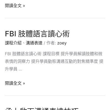
跨
閱讀全文 »
部
門
風
FBI 肢體語言讀心術
雲
課程介紹
、
溝通表達
/ 作者:
zoey
經
營
FBI 肢體語言讀心術 課程目標 提升學員解讀肢體和微
競
表情的洞察力 提升學員動態溝通互動的對焦精準度 提
賽
升學員 …
FBI
閱讀全文 »
肢
體
語