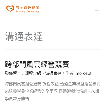
跳
至
Mai
主
Men
要
內
溝通表達
容
跨部門風雲經營競賽
發佈留言
/
課程介紹
、
溝通表達
/ 作者:
morcept
跨部門風雲經營競賽 課程效益 透過企業模擬經營模式
來培養學員企業經營的全局觀 透過遊戲化培訓，來讓
學員親身體悟 …