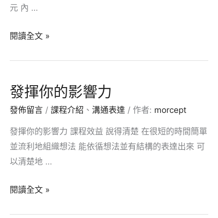
技
元 內 …
巧
因
閱讀全文 »
人
而
異
發揮你的影響力
的
發佈留言
/
課程介紹
、
溝通表達
/ 作者:
morcept
溝
通
發揮你的影響力 課程效益 說得清楚 在很短的時間簡單
並流利地組織想法 能依循想法並有結構的表達出來 可
以清楚地 …
發
閱讀全文 »
揮