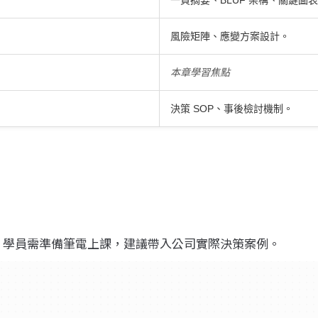
一頁摘要、BLUF 架構、關鍵圖
風險矩陣、應變方案設計。
本章學習焦點
決策 SOP、事後檢討機制。
；學員需準備筆電上課，建議帶入公司實際決策案例。