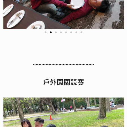
戶外闖關競賽